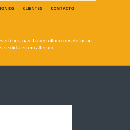
MONIOS
CLIENTES
CONTACTO
 everti nec, nam habeo ullum consetetur ne,
s ne dicta errem alterum.