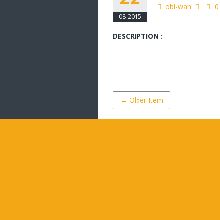
obi-wan
0
08-2015
DESCRIPTION :
← Older Item