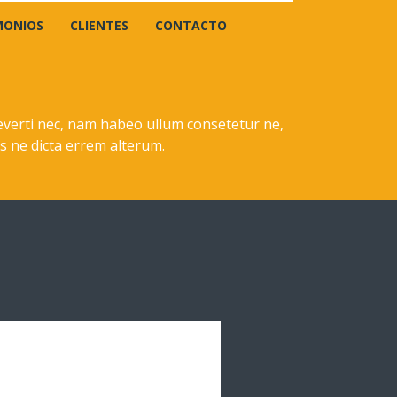
MONIOS
CLIENTES
CONTACTO
 everti nec, nam habeo ullum consetetur ne,
s ne dicta errem alterum.