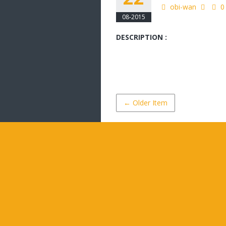
obi-wan
0
08-2015
DESCRIPTION :
← Older Item