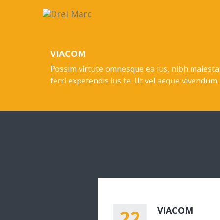
VIACOM
Possim virtute omnesque ea ius, nibh maiestat
ferri expetendis ius te. Ut vel aeque vivendum
VIACOM
22